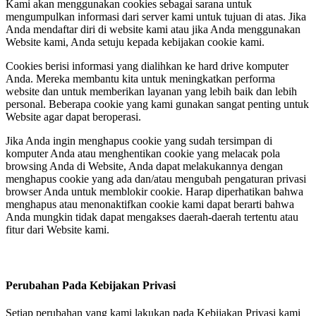
Kami akan menggunakan cookies sebagai sarana untuk
mengumpulkan informasi dari server kami untuk tujuan di atas. Jika
Anda mendaftar diri di website kami atau jika Anda menggunakan
Website kami, Anda setuju kepada kebijakan cookie kami.
Cookies berisi informasi yang dialihkan ke hard drive komputer
Anda. Mereka membantu kita untuk meningkatkan performa
website dan untuk memberikan layanan yang lebih baik dan lebih
personal. Beberapa cookie yang kami gunakan sangat penting untuk
Website agar dapat beroperasi.
Jika Anda ingin menghapus cookie yang sudah tersimpan di
komputer Anda atau menghentikan cookie yang melacak pola
browsing Anda di Website, Anda dapat melakukannya dengan
menghapus cookie yang ada dan/atau mengubah pengaturan privasi
browser Anda untuk memblokir cookie. Harap diperhatikan bahwa
menghapus atau menonaktifkan cookie kami dapat berarti bahwa
Anda mungkin tidak dapat mengakses daerah-daerah tertentu atau
fitur dari Website kami.
Perubahan Pada Kebijakan Privasi
Setiap perubahan yang kami lakukan pada Kebijakan Privasi kami