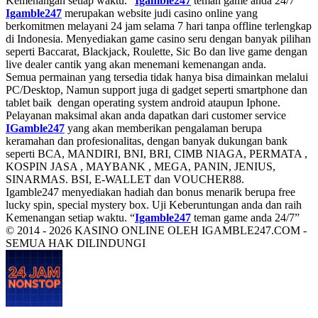
Kemenangan setiap waktu. “
Igamble247
teman game anda 24/7”
Igamble247
merupakan website judi casino online yang
berkomitmen melayani 24 jam selama 7 hari tanpa offline terlengkap
di Indonesia. Menyediakan game casino seru dengan banyak pilihan
seperti Baccarat, Blackjack, Roulette, Sic Bo dan live game dengan
live dealer cantik yang akan menemani kemenangan anda.
Semua permainan yang tersedia tidak hanya bisa dimainkan melalui
PC/Desktop, Namun support juga di gadget seperti smartphone dan
tablet baik dengan operating system android ataupun Iphone.
Pelayanan maksimal akan anda dapatkan dari customer service
IGamble247
yang akan memberikan pengalaman berupa
keramahan dan profesionalitas, dengan banyak dukungan bank
seperti BCA, MANDIRI, BNI, BRI, CIMB NIAGA, PERMATA ,
KOSPIN JASA , MAYBANK , MEGA, PANIN, JENIUS,
SINARMAS. BSI, E-WALLET dan VOUCHER88.
Igamble247 menyediakan hadiah dan bonus menarik berupa free
lucky spin, special mystery box. Uji Keberuntungan anda dan raih
Kemenangan setiap waktu. “
Igamble247
teman game anda 24/7”
© 2014 - 2026 KASINO ONLINE OLEH IGAMBLE247.COM -
SEMUA HAK DILINDUNGI