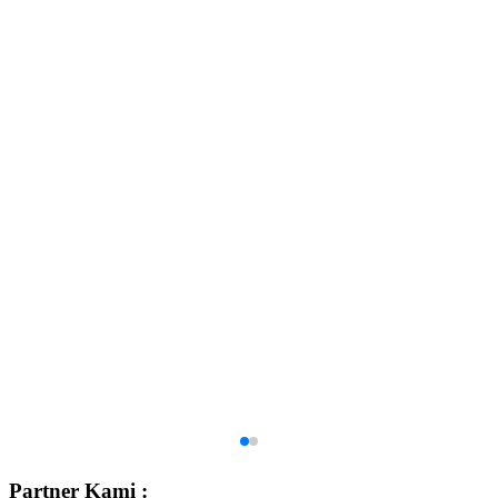
Partner Kami :