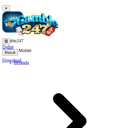
✕
igamble247
Daftar
Aplikasi Mobile
Masuk
Download
Beranda