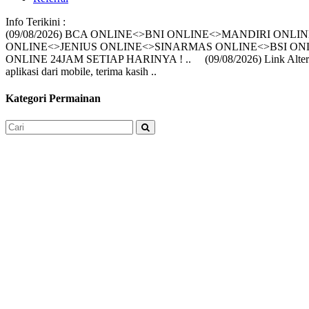
Info Terikini :
(09/08/2026)
BCA ONLINE<>BNI ONLINE<>MANDIRI ONLI
ONLINE<>JENIUS ONLINE<>SINARMAS ONLINE<>BSI O
ONLINE 24JAM SETIAP HARINYA ! ..
(09/08/2026)
Link Alte
aplikasi dari mobile, terima kasih ..
Kategori Permainan